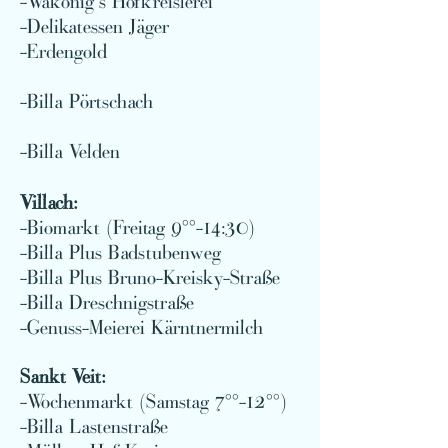
-Wakonig´s Hofkreislerei
-Delikatessen Jäger
-Erdengold
-Billa Pörtschach
-Billa Velden
Villach:
-Biomarkt (Freitag 9°°-14:30)
-Billa Plus Badstubenweg
-Billa Plus Bruno-Kreisky-Straße
-Billa Dreschnigstraße
-Genuss-Meierei Kärntnermilch
San
kt Veit:
-Wochenmarkt (Samstag 7°°-12°°)
-Billa Lastenstraße