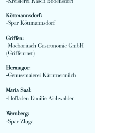
-Kreislerei Rasch Bodensdorf
Köttmannsdorf:
-Spar Köttmannsdorf
Griffen:
-Mochoritsch Gastronomie GmbH
(Griffenrast)
Hermagor:
-Genussmaierei Kärntnermilch
Maria Saal:
-Hofladen Familie Aichwalder
Wernberg:
-Spar Zluga