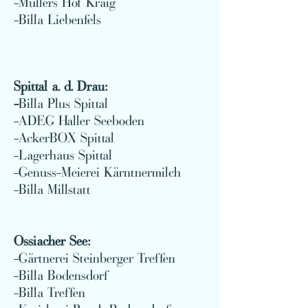
-Müllers Hof Kraig
-Billa Liebenfels
Spittal a. d. Drau:
-
Billa Plus Spittal
-ADEG Haller Seeboden
-AckerBOX Spittal
-Lagerhaus Spittal
-Genuss-Meierei Kärntnermilch
-Billa Millstatt
Ossiacher See:
-Gärtnerei Steinberger Treffen
-Billa Bodensdorf
-Billa Treffen