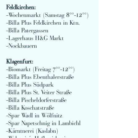
Feldkirchen:
-Wochenmarkt (Samstag 8°°-12°°)
-Billa Plus Feldkirchen in
Ktn.
-Billa Patergassen
-Lagerhaus H&G Markt
-Nockbauern
Klagenfurt:
-Biomarkt (Freitag 7°°-12°°)
-Billa Plus Ebenthalerstraße
-Billa Plus Südpark
-Billa Plus St. Veiter Straße
-Billa Pischeldorferstraße
-Billa Koschatstraße
-Spar Wadl in Wölfnitz
-Spar Napetschnig in Lambichl
-Kärntnerei (Kaslabn)