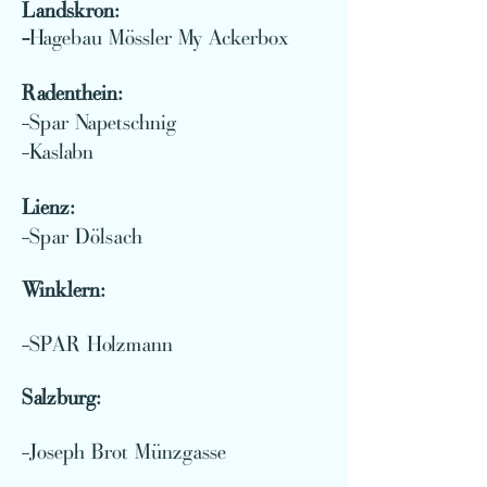
Landskron:
-
Hagebau Mössler My Ackerbox
Radenthein:
-Spar Napetschnig
-Kaslabn
Lienz:
-Spar Dölsach
Winklern:
-SPAR Holzmann
Salzb
urg:
-Joseph Brot Münzgasse